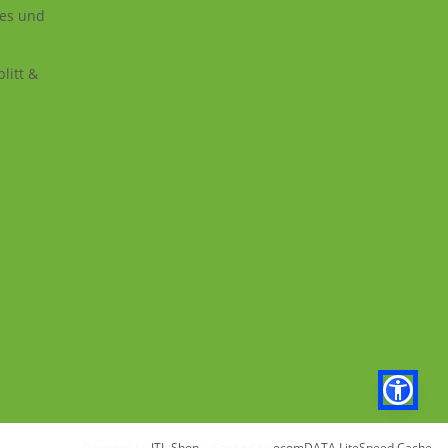
ies und
litt &
Powered by
JTL-Shop
| Cached by
ecomDATA LiteSpeed Cache