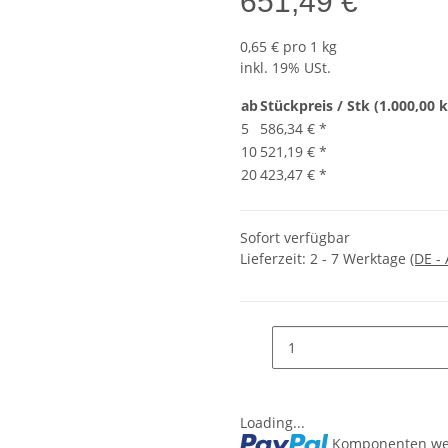
651,49 €
0,65 € pro 1 kg
inkl. 19% USt.
ab
Stückpreis / Stk (1.000,00 k
5
586,34 €
*
10
521,19 €
*
20
423,47 €
*
Sofort verfügbar
Lieferzeit:
2 - 7 Werktage
(DE -
Loading...
Komponenten wer