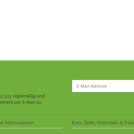
lärung
regelmäßig und
timent per E-Mail zu.
he Informationen
Kies, Splitt, Naturstein & Foli