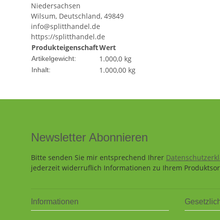
Niedersachsen
Wilsum, Deutschland, 49849
info@splitthandel.de
https://splitthandel.de
Produkteigenschaft
Wert
1.000,0
kg
Artikelgewicht:
1.000,00 kg
Inhalt:
Newsletter Abonnieren
Bitte senden Sie mir entsprechend Ihrer
Datenschutzerk
jederzeit widerruflich Informationen zu Ihrem Produktsor
Informationen
Gesetzlic