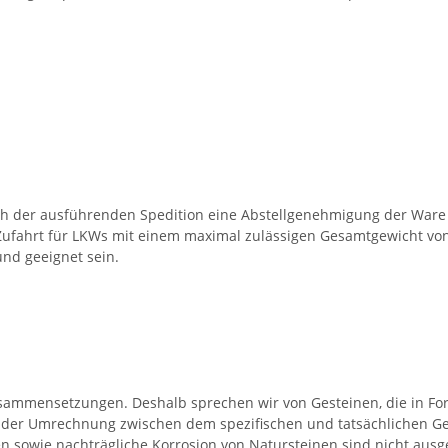
ch der ausführenden Spedition eine Abstellgenehmigung der Ware 
Zufahrt für LKWs mit einem maximal zulässigen Gesamtgewicht von 
nd geeignet sein.
Zusammensetzungen. Deshalb sprechen wir von Gesteinen, die in F
 der Umrechnung zwischen dem spezifischen und tatsächlichen Ge
 sowie nachträgliche Korrosion von Natursteinen sind nicht ausg