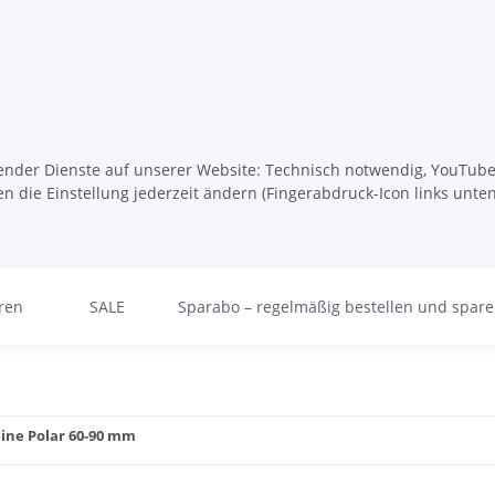
lgender Dienste auf unserer Website: Technisch notwendig, YouTube,
n die Einstellung jederzeit ändern (Fingerabdruck-Icon links unten
ren
SALE
Sparabo – regelmäßig bestellen und spar
ine Polar 60-90 mm