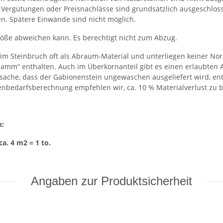
t. Vergütungen oder Preisnachlässe sind grundsätzlich ausgeschlo
en. Spätere Einwände sind nicht möglich.
röße abweichen kann. Es berechtigt nicht zum Abzug.
im Steinbruch oft als Abraum-Material und unterliegen keiner Nor
amm“ enthalten. Auch im Überkornanteil gibt es einen erlaubten A
atsache, dass der Gabionenstein ungewaschen ausgeliefert wird, e
genbedarfsberechnung empfehlen wir, ca. 10 % Materialverlust zu b
n:
a. 4 m2 = 1 to.
Angaben zur Produktsicherheit