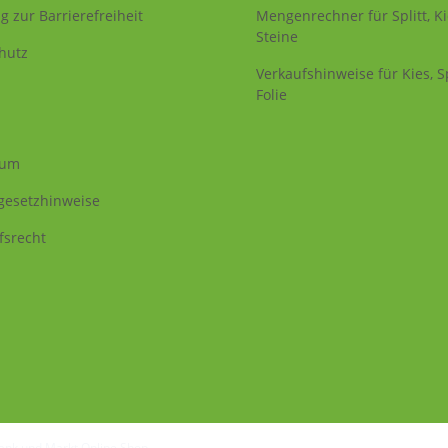
g zur Barrierefreiheit
Mengenrechner für Splitt, K
Steine
hutz
Verkaufshinweise für Kies, Sp
Folie
sum
egesetzhinweise
fsrecht
Tank und Markt Online Shop