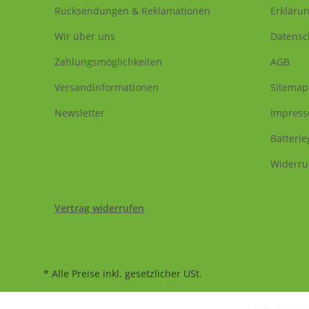
Rücksendungen & Reklamationen
Erklärun
Wir über uns
Datensc
Zahlungsmöglichkeiten
AGB
Versandinformationen
Sitemap
Newsletter
Impres
Batteri
Widerru
Vertrag widerrufen
* Alle Preise inkl. gesetzlicher USt.
© Raiffeisen 