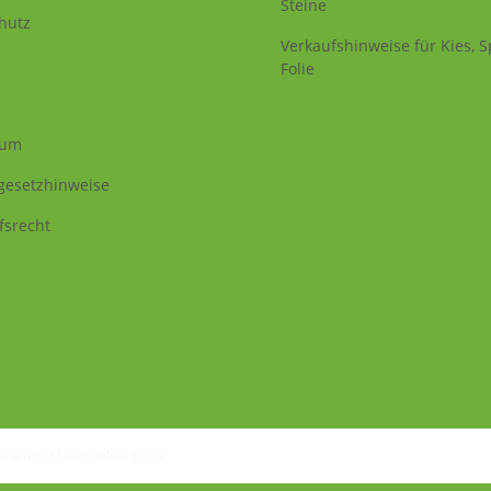
Steine
hutz
Verkaufshinweise für Kies, Sp
Folie
sum
egesetzhinweise
fsrecht
Tank und Markt Online Shop