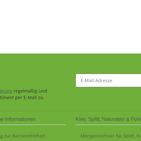
lärung
regelmäßig und
timent per E-Mail zu.
he Informationen
Kies, Splitt, Naturstein & Foli
g zur Barrierefreiheit
Mengenrechner für Splitt, K