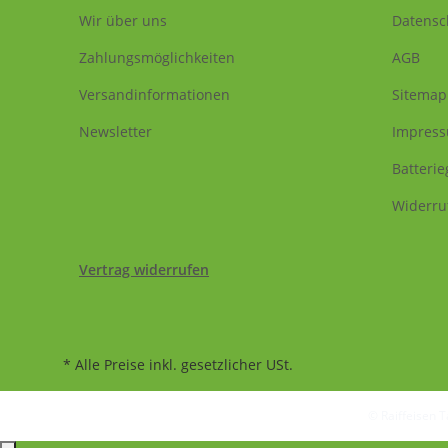
Wir über uns
Datensc
Zahlungsmöglichkeiten
AGB
Versandinformationen
Sitemap
Newsletter
Impres
Batteri
Widerru
Vertrag widerrufen
* Alle Preise inkl. gesetzlicher USt.
© Raiffeisen 