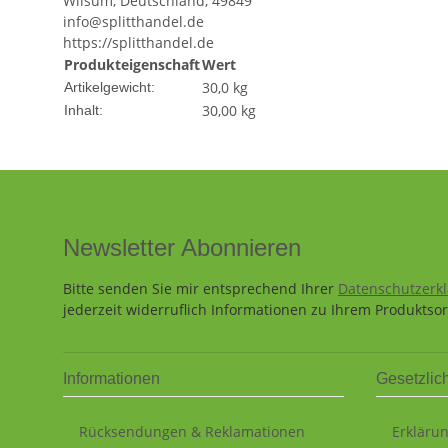
Wilsum, Deutschland, 49849
info@splitthandel.de
https://splitthandel.de
Produkteigenschaft
Wert
30,0
kg
Artikelgewicht:
30,00 kg
Inhalt:
Newsletter Abonnieren
Bitte senden Sie mir entsprechend Ihrer
Datenschutzerk
jederzeit widerruflich Informationen zu Ihrem Produktsor
Informationen
Gesetzlic
Rücksendungen & Reklamationen
Erklärun