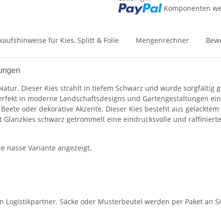
Komponenten wer
kaufshinweise für Kies, Splitt & Folie
Mengenrechner
Bew
nungen
Natur. Dieser Kies strahlt in tiefem Schwarz und wurde sorgfältig
ch perfekt in moderne Landschaftsdesigns und Gartengestaltungen 
, Beete oder dekorative Akzente. Dieser Kies besteht aus gelacktem
it Glanzkies schwarz getrommelt eine eindrucksvolle und raffinie
ie nasse Variante angezeigt.
en Logistikpartner. Säcke oder Musterbeutel werden per Paket an Si