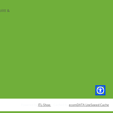
litt &
Powered by
JTL-Shop
| Cached by
ecomDATA LiteSpeed Cache