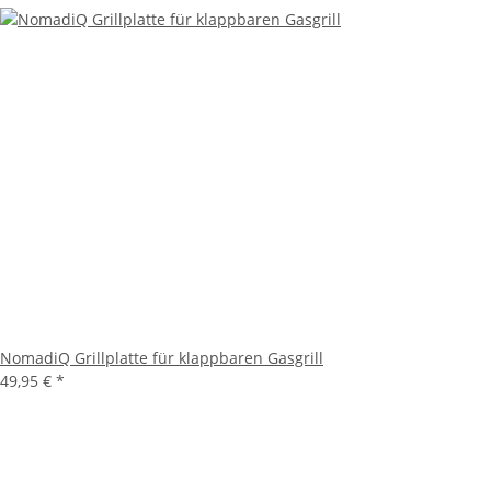
NomadiQ Grillplatte für klappbaren Gasgrill
49,95 €
*