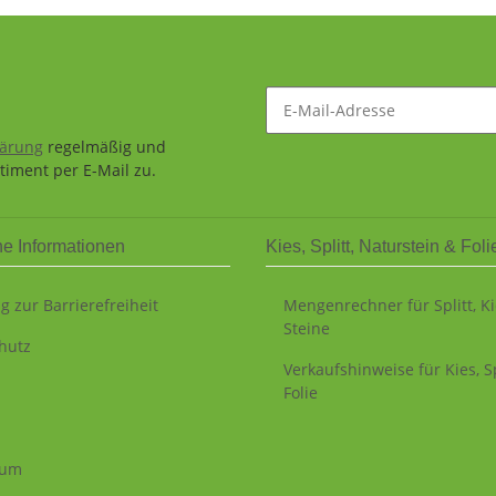
lärung
regelmäßig und
timent per E-Mail zu.
he Informationen
Kies, Splitt, Naturstein & Foli
g zur Barrierefreiheit
Mengenrechner für Splitt, K
Steine
hutz
Verkaufshinweise für Kies, Sp
Folie
sum