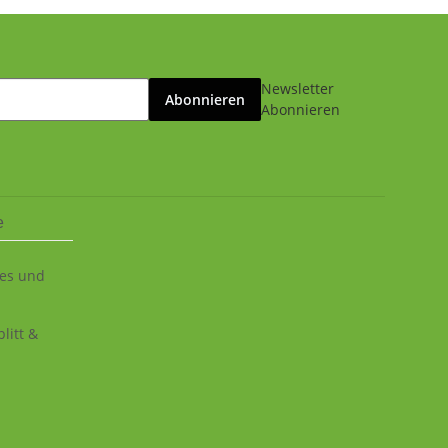
Newsletter
Abonnieren
Abonnieren
e
ies und
litt &