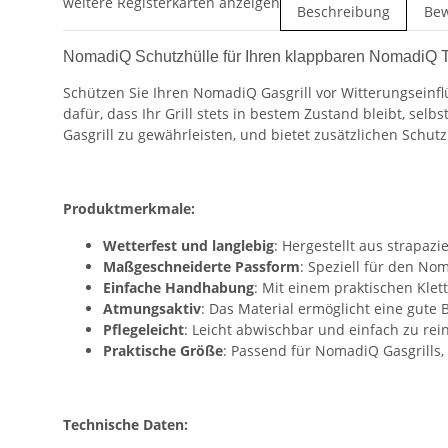
weitere Registerkarten anzeigen
Beschreibung
Be
NomadiQ Schutzhülle für Ihren klappbaren NomadiQ Ti
Schützen Sie Ihren NomadiQ Gasgrill vor Witterungseinf
dafür, dass Ihr Grill stets in bestem Zustand bleibt, se
Gasgrill zu gewährleisten, und bietet zusätzlichen Schut
Produktmerkmale:
Wetterfest und langlebig
: Hergestellt aus strapaz
Maßgeschneiderte Passform
: Speziell für den No
Einfache Handhabung
: Mit einem praktischen Klet
Atmungsaktiv
: Das Material ermöglicht eine gut
Pflegeleicht
: Leicht abwischbar und einfach zu rein
Praktische Größe
: Passend für NomadiQ Gasgrills,
Technische Daten: