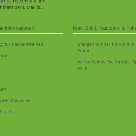
lärung
regelmäßig und
timent per E-Mail zu.
he Informationen
Kies, Splitt, Naturstein & Foli
g zur Barrierefreiheit
Mengenrechner für Splitt, K
Steine
hutz
Verkaufshinweise für Kies, Sp
Folie
sum
egesetzhinweise
fsrecht