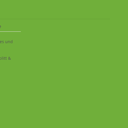
e
ies und
litt &