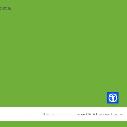
litt &
Powered by
JTL-Shop
| Cached by
ecomDATA LiteSpeed Cache