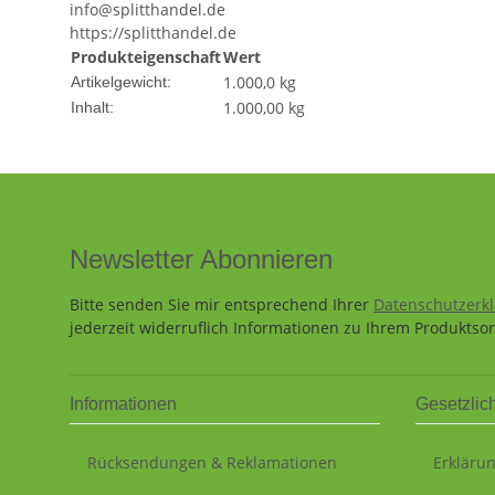
info@splitthandel.de
https://splitthandel.de
Produkteigenschaft
Wert
1.000,0
kg
Artikelgewicht:
1.000,00 kg
Inhalt:
Newsletter Abonnieren
Bitte senden Sie mir entsprechend Ihrer
Datenschutzerk
jederzeit widerruflich Informationen zu Ihrem Produktsor
Informationen
Gesetzlic
Rücksendungen & Reklamationen
Erklärun