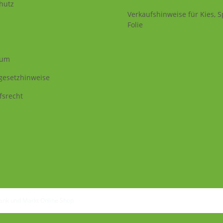
hutz
Verkaufshinweise für Kies, Sp
Folie
sum
egesetzhinweise
fsrecht
Tank und Markt Online Shop