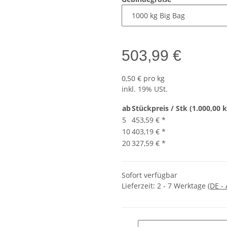
503,99 €
0,50 € pro kg
inkl. 19% USt.
ab
Stückpreis / Stk (1.000,00 k
5
453,59 €
*
10
403,19 €
*
20
327,59 €
*
Sofort verfügbar
Lieferzeit:
2 - 7 Werktage
(DE -