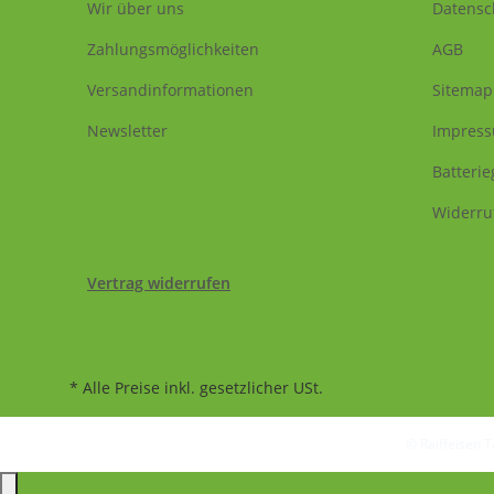
Wir über uns
Datensc
Zahlungsmöglichkeiten
AGB
Versandinformationen
Sitemap
Newsletter
Impres
Batteri
Widerru
Vertrag widerrufen
* Alle Preise inkl. gesetzlicher USt.
© Raiffeisen 