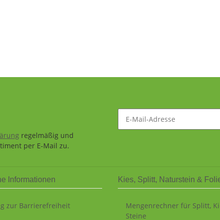
lärung
regelmäßig und
timent per E-Mail zu.
he Informationen
Kies, Splitt, Naturstein & Foli
g zur Barrierefreiheit
Mengenrechner für Splitt, K
Steine