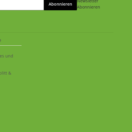
Newsletter
Abonnieren
Abonnieren
e
ies und
litt &