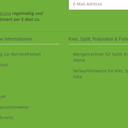
lärung
regelmäßig und
timent per E-Mail zu.
he Informationen
Kies, Splitt, Naturstein & Foli
g zur Barrierefreiheit
Mengenrechner für Splitt, K
Steine
hutz
Verkaufshinweise für Kies, Sp
Folie
sum
egesetzhinweise
fsrecht