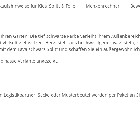
kaufshinweise für Kies, Splitt & Folie
Mengenrechner
Bew
r Ihren Garten. Die tief schwarze Farbe verleiht Ihrem Außenberei
 vielseitig einsetzen. Hergestellt aus hochwertigem Lavagestein, i
it dem Lava schwarz Splitt und schaffen Sie ein außergewöhnlic
ie nasse Variante angezeigt.
en Logistikpartner. Säcke oder Musterbeutel werden per Paket an Si