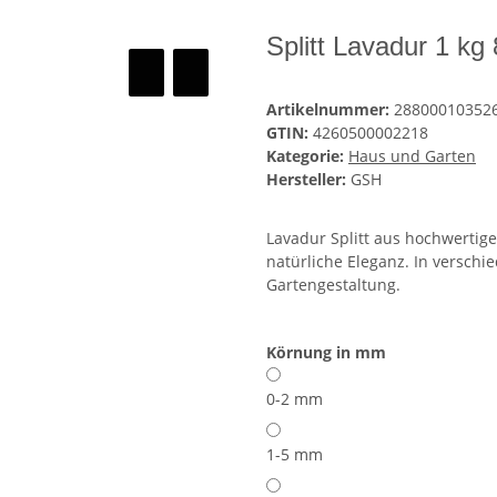
Splitt Lavadur 1 k
Artikelnummer:
28800010352
GTIN:
4260500002218
Kategorie:
Haus und Garten
Hersteller:
GSH
Lavadur Splitt aus hochwertig
natürliche Eleganz. In verschie
Gartengestaltung.
Körnung in mm
0-2 mm
1-5 mm