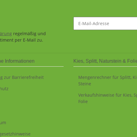
lärung
regelmäßig und
timent per E-Mail zu.
he Informationen
Kies, Splitt, Naturstein & Foli
g zur Barrierefreiheit
Mengenrechner für Splitt, K
Steine
hutz
Verkaufshinweise für Kies, Sp
Folie
sum
egesetzhinweise