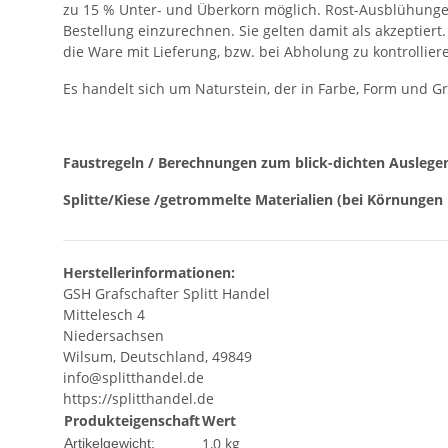
zu 15 % Unter- und Überkorn möglich. Rost-Ausblühungen
Bestellung einzurechnen. Sie gelten damit als akzeptier
die Ware mit Lieferung, bzw. bei Abholung zu kontrollier
Es handelt sich um Naturstein, der in Farbe, Form und G
Faustregeln / Berechnungen zum blick-dichten Auslege
Splitte/Kiese /getrommelte Materialien (bei Körnungen 
Herstellerinformationen:
GSH Grafschafter Splitt Handel
Mittelesch 4
Niedersachsen
Wilsum, Deutschland, 49849
info@splitthandel.de
https://splitthandel.de
Produkteigenschaft
Wert
1,0
kg
Artikelgewicht: