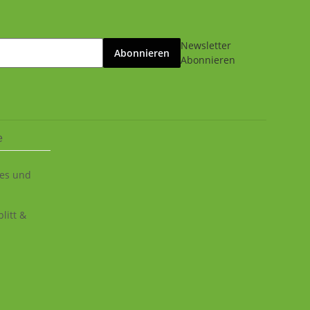
Newsletter
Abonnieren
Abonnieren
e
ies und
litt &