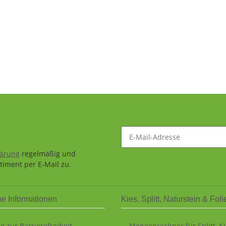
lärung
regelmäßig und
timent per E-Mail zu.
he Informationen
Kies, Splitt, Naturstein & Foli
g zur Barrierefreiheit
Mengenrechner für Splitt, K