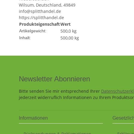
Wilsum, Deutschland, 49849
info@splitthandel.de
https://splitthandel.de
Produkteigenschaft
Wert
500,0
kg
Artikelgewicht:
500,00 kg
Inhalt:
Newsletter Abonnieren
Bitte senden Sie mir entsprechend Ihrer
Datenschutzerk
jederzeit widerruflich Informationen zu Ihrem Produktsor
Informationen
Gesetzlic
Rücksendungen & Reklamationen
Erklärun