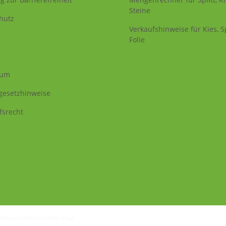
Steine
hutz
Verkaufshinweise für Kies, Sp
Folie
sum
egesetzhinweise
fsrecht
Tank und Markt Online Shop