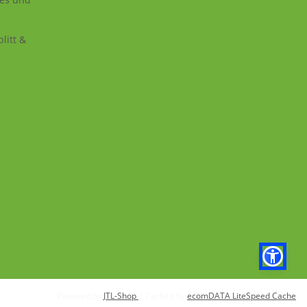
litt &
Powered by
JTL-Shop
| Cached by
ecomDATA LiteSpeed Cache