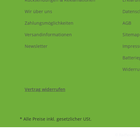
Wir über uns
Datensc
Zahlungsmöglichkeiten
AGB
Versandinformationen
Sitemap
Newsletter
Impres
Batteri
Widerru
Vertrag widerrufen
* Alle Preise inkl. gesetzlicher USt.
© Raiffeisen 