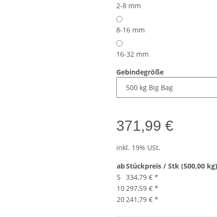
2-8 mm
8-16 mm
16-32 mm
Gebindegröße
371,99 €
inkl. 19% USt.
ab
Stückpreis / Stk (500,00 kg
5
334,79 €
*
10
297,59 €
*
20
241,79 €
*