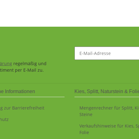
lärung
regelmäßig und
timent per E-Mail zu.
he Informationen
Kies, Splitt, Naturstein & Foli
g zur Barrierefreiheit
Mengenrechner für Splitt, K
Steine
hutz
Verkaufshinweise für Kies, Sp
Folie