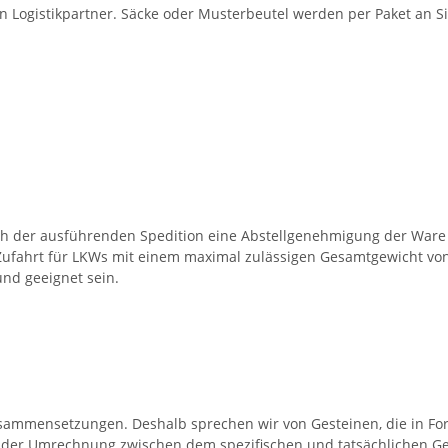
en Logistikpartner. Säcke oder Musterbeutel werden per Paket an Si
ch der ausführenden Spedition eine Abstellgenehmigung der Ware 
Zufahrt für LKWs mit einem maximal zulässigen Gesamtgewicht von 
nd geeignet sein.
Zusammensetzungen. Deshalb sprechen wir von Gesteinen, die in F
 der Umrechnung zwischen dem spezifischen und tatsächlichen Ge