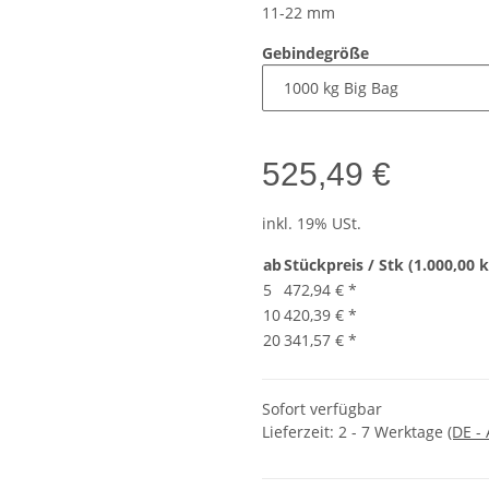
11-22 mm
Gebindegröße
525,49 €
inkl. 19% USt.
ab
Stückpreis / Stk (1.000,00 k
5
472,94 €
*
10
420,39 €
*
20
341,57 €
*
Sofort verfügbar
Lieferzeit:
2 - 7 Werktage
(DE -