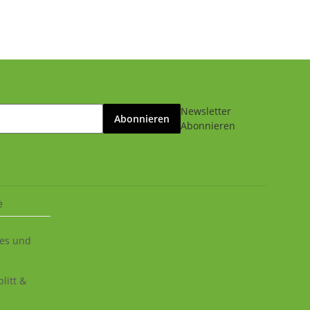
Newsletter
Abonnieren
Abonnieren
e
ies und
litt &