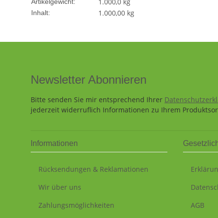
1.000,0
kg
Artikelgewicht:
1.000,00 kg
Inhalt:
Newsletter Abonnieren
Bitte senden Sie mir entsprechend Ihrer
Datenschutzerk
jederzeit widerruflich Informationen zu Ihrem Produktsor
Informationen
Gesetzlic
Rücksendungen & Reklamationen
Erklärun
Wir über uns
Datensc
Zahlungsmöglichkeiten
AGB