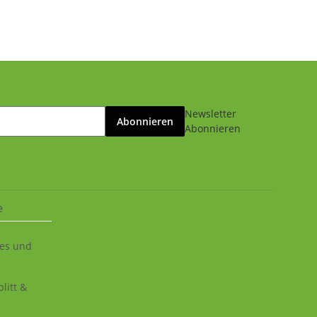
Newsletter
Abonnieren
Abonnieren
e
ies und
litt &