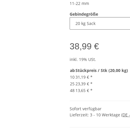
11-22 mm
Gebindegröße
38,99 €
inkl. 19% USt.
ab
Stückpreis / Stk (20,00 kg)
10
31,19 €
*
25
23,39 €
*
48
13,65 €
*
Sofort verfügbar
Lieferzeit:
3 - 10 Werktage
(DE 