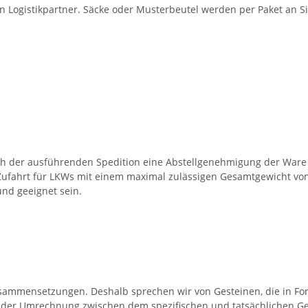
en Logistikpartner. Säcke oder Musterbeutel werden per Paket an Si
ch der ausführenden Spedition eine Abstellgenehmigung der Ware 
Zufahrt für LKWs mit einem maximal zulässigen Gesamtgewicht von 
nd geeignet sein.
Zusammensetzungen. Deshalb sprechen wir von Gesteinen, die in F
 der Umrechnung zwischen dem spezifischen und tatsächlichen Ge