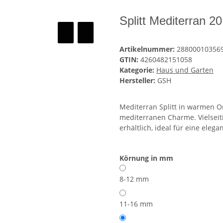
Splitt Mediterran 
Artikelnummer:
28800010356
GTIN:
4260482151058
Kategorie:
Haus und Garten
Hersteller:
GSH
Mediterran Splitt in warmen O
mediterranen Charme. Vielseit
erhältlich, ideal für eine elega
Körnung in mm
8-12 mm
11-16 mm