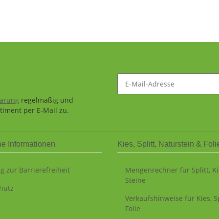
lärung
regelmäßig und
timent per E-Mail zu.
he Informationen
Kies, Splitt, Naturstein & Foli
g zur Barrierefreiheit
Mengenrechner für Splitt, K
Steine
hutz
Verkaufshinweise für Kies, Sp
Folie