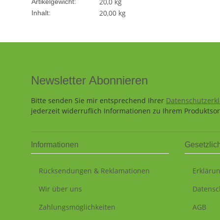
20,0
kg
Artikelgewicht:
20,00 kg
Inhalt:
Newsletter Abonnieren
Bitte senden Sie mir entsprechend Ihrer
Datenschutzerk
jederzeit widerruflich Informationen zu Ihrem Produktsor
Informationen
Gesetzlic
Rücksendungen & Reklamationen
Erklärun
Wir über uns
Datensc
Zahlungsmöglichkeiten
AGB