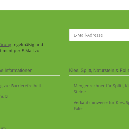
lärung
regelmäßig und
timent per E-Mail zu.
he Informationen
Kies, Splitt, Naturstein & Foli
g zur Barrierefreiheit
Mengenrechner für Splitt, K
Steine
hutz
Verkaufshinweise für Kies, Sp
Folie
sum