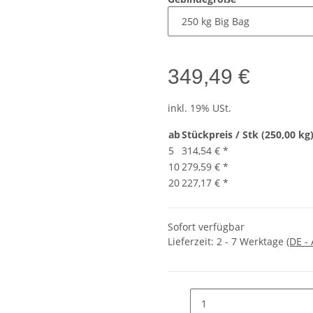
349,49 €
inkl. 19% USt.
ab
Stückpreis / Stk (250,00 kg
5
314,54 €
*
10
279,59 €
*
20
227,17 €
*
Sofort verfügbar
Lieferzeit:
2 - 7 Werktage
(DE -