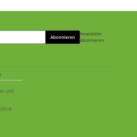
Newsletter
Abonnieren
Abonnieren
e
ies und
litt &