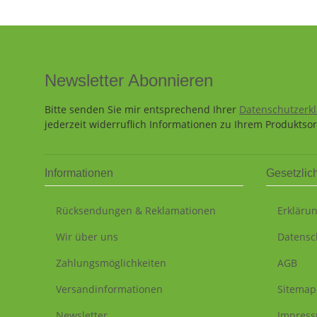
Newsletter Abonnieren
Bitte senden Sie mir entsprechend Ihrer
Datenschutzerk
jederzeit widerruflich Informationen zu Ihrem Produktsor
Informationen
Gesetzlic
Rücksendungen & Reklamationen
Erklärun
Wir über uns
Datensc
Zahlungsmöglichkeiten
AGB
Versandinformationen
Sitemap
Newsletter
Impres