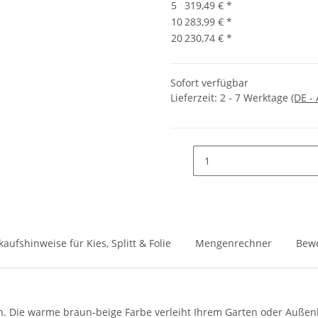
5
319,49 €
*
10
283,99 €
*
20
230,74 €
*
Sofort verfügbar
Lieferzeit:
2 - 7 Werktage
(DE -
kaufshinweise für Kies, Splitt & Folie
Mengenrechner
Bew
orn. Die warme braun-beige Farbe verleiht Ihrem Garten oder Auß