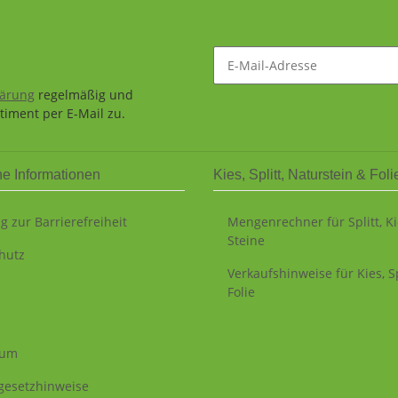
lärung
regelmäßig und
timent per E-Mail zu.
he Informationen
Kies, Splitt, Naturstein & Foli
g zur Barrierefreiheit
Mengenrechner für Splitt, K
Steine
hutz
Verkaufshinweise für Kies, Sp
Folie
sum
egesetzhinweise