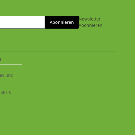
Newsletter
Abonnieren
Abonnieren
e
ies und
litt &