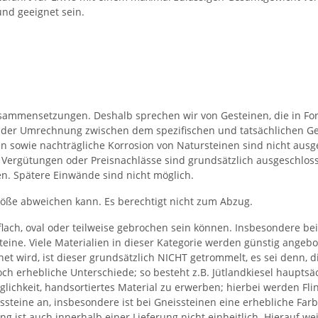
nd geeignet sein.
Zusammensetzungen. Deshalb sprechen wir von Gesteinen, die in F
 der Umrechnung zwischen dem spezifischen und tatsächlichen Ge
 sowie nachträgliche Korrosion von Natursteinen sind nicht ausg
t. Vergütungen oder Preisnachlässe sind grundsätzlich ausgeschlo
en. Spätere Einwände sind nicht möglich.
röße abweichen kann. Es berechtigt nicht zum Abzug.
h flach, oval oder teilweise gebrochen sein können. Insbesondere 
eine. Viele Materialien in dieser Kategorie werden günstig angeb
t wird, ist dieser grundsätzlich NICHT getrommelt, es sei denn, di
ch erhebliche Unterschiede; so besteht z.B. Jütlandkiesel hauptsäch
öglichkeit, handsortiertes Material zu erwerben; hierbei werden Fl
ssteine an, insbesondere ist bei Gneissteinen eine erhebliche Farbv
g ist auch innerhalb einer Lieferung nicht einheitlich. Hierauf we