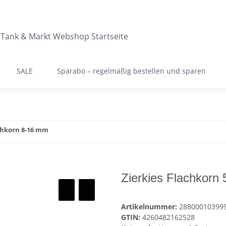
SALE
Sparabo – regelmäßig bestellen und sparen
achkorn 8-16 mm
Zierkies Flachkorn
Artikelnummer:
28800010399
GTIN:
4260482162528