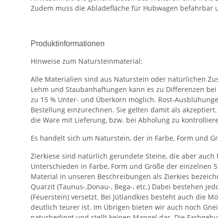
Zudem muss die Abladefläche für Hubwagen befahrbar u
Produktinformationen
Hinweise zum Natursteinmaterial:
Alle Materialien sind aus Naturstein oder natürlichen 
Lehm und Staubanhaftungen kann es zu Differenzen bei
zu 15 % Unter- und Überkorn möglich. Rost-Ausblühungen
Bestellung einzurechnen. Sie gelten damit als akzeptier
die Ware mit Lieferung, bzw. bei Abholung zu kontrollier
Es handelt sich um Naturstein, der in Farbe, Form und G
Zierkiese sind natürlich gerundete Steine, die aber auc
Unterschieden in Farbe, Form und Größe der einzelnen St
Material in unseren Beschreibungen als Zierkies bezeichne
Quarzit (Taunus-,Donau-, Bega-, etc.) Dabei bestehen jedo
(Feuerstein) versetzt. Bei Jütlandkies besteht auch die M
deutlich teurer ist. Im Übrigen bieten wir auch noch Gnei
naturbedingt und stellt keinen Mangel dar. Die Farbgebun