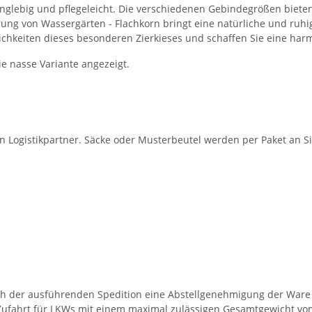
anglebig und pflegeleicht. Die verschiedenen Gebindegrößen bieten I
rung von Wassergärten - Flachkorn bringt eine natürliche und ruhi
ichkeiten dieses besonderen Zierkieses und schaffen Sie eine ha
ie nasse Variante angezeigt.
en Logistikpartner. Säcke oder Musterbeutel werden per Paket an Si
ch der ausführenden Spedition eine Abstellgenehmigung der Ware 
Zufahrt für LKWs mit einem maximal zulässigen Gesamtgewicht von 