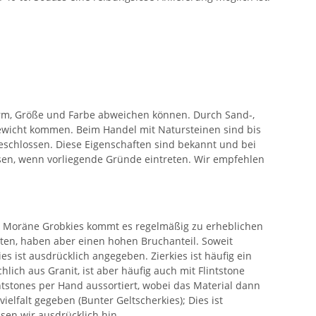
orm, Größe und Farbe abweichen können. Durch Sand-,
wicht kommen. Beim Handel mit Natursteinen sind bis
eschlossen. Diese Eigenschaften sind bekannt und bei
ssen, wenn vorliegende Gründe eintreten. Wir empfehlen
bei Moräne Grobkies kommt es regelmäßig zu erheblichen
oten, haben aber einen hohen Bruchanteil. Soweit
es ist ausdrücklich angegeben. Zierkies ist häufig ein
lich aus Granit, ist aber häufig auch mit Flintstone
intstones per Hand aussortiert, wobei das Material dann
ielfalt gegeben (Bunter Geltscherkies); Dies ist
isen wir ausdrücklich hin.