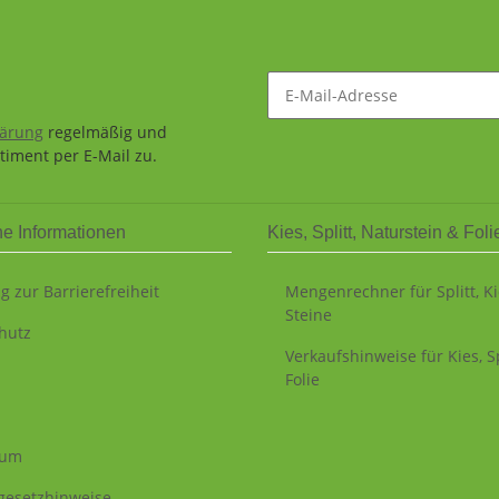
lärung
regelmäßig und
timent per E-Mail zu.
he Informationen
Kies, Splitt, Naturstein & Foli
g zur Barrierefreiheit
Mengenrechner für Splitt, K
Steine
hutz
Verkaufshinweise für Kies, Sp
Folie
sum
egesetzhinweise