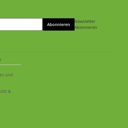
Newsletter
Abonnieren
Abonnieren
e
ies und
litt &