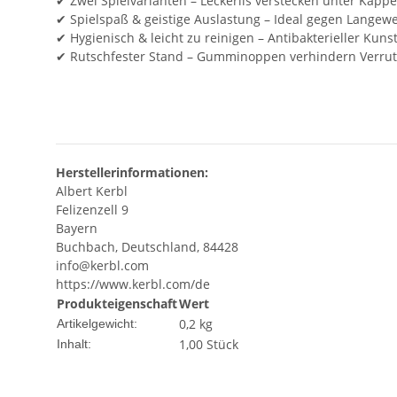
✔ Zwei Spielvarianten – Leckerlis verstecken unter Kapp
✔ Spielspaß & geistige Auslastung – Ideal gegen Langewe
✔ Hygienisch & leicht zu reinigen – Antibakterieller Kun
✔ Rutschfester Stand – Gumminoppen verhindern Verrut
Herstellerinformationen:
Albert Kerbl
Felizenzell 9
Bayern
Buchbach, Deutschland, 84428
info@kerbl.com
https://www.kerbl.com/de
Produkteigenschaft
Wert
0,2
kg
Artikelgewicht:
1,00 Stück
Inhalt: