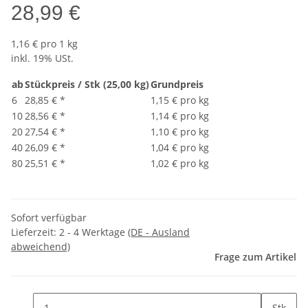
28,99 €
1,16 € pro 1 kg
inkl. 19% USt.
ab
Stückpreis / Stk (25,00 kg)
Grundpreis
6
28,85 €
*
1,15 € pro kg
10
28,56 €
*
1,14 € pro kg
20
27,54 €
*
1,10 € pro kg
40
26,09 €
*
1,04 € pro kg
80
25,51 €
*
1,02 € pro kg
Sofort verfügbar
Lieferzeit:
2 - 4 Werktage
(DE - Ausland
abweichend)
Frage zum Artikel
Stk