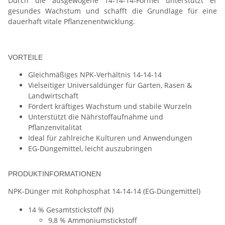
Durch die ausgewogene 14‑14‑14‑Formel unterstützt er
gesundes Wachstum und schafft die Grundlage für eine
dauerhaft vitale Pflanzenentwicklung.
VORTEILE
Gleichmäßiges NPK‑Verhältnis 14‑14‑14
Vielseitiger Universaldünger für Garten, Rasen &
Landwirtschaft
Fördert kräftiges Wachstum und stabile Wurzeln
Unterstützt die Nährstoffaufnahme und
Pflanzenvitalität
Ideal für zahlreiche Kulturen und Anwendungen
EG‑Düngemittel, leicht auszubringen
PRODUKTINFORMATIONEN
NPK-Dünger mit Rohphosphat 14‑14‑14 (EG‑Düngemittel)
14 % Gesamtstickstoff (N)
9,8 % Ammoniumstickstoff