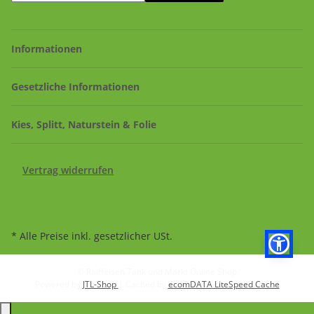
Informationen
Gesetzliche Informationen
Kies, Splitt, Naturstein & Folie
Vertrag widerrufen
* Alle Preise inkl. gesetzlicher USt.
© Raiffeisen Tank und Markt Online Shop
Powered by
JTL-Shop
| Cached by
ecomDATA LiteSpeed Cache