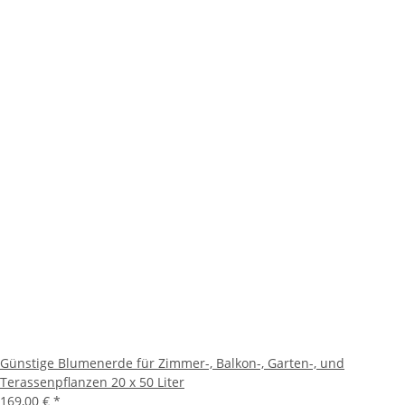
Günstige Blumenerde für Zimmer-, Balkon-, Garten-, und
Terassenpflanzen 20 x 50 Liter
169,00 €
*