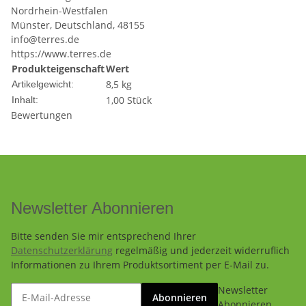
Nordrhein-Westfalen
Münster, Deutschland, 48155
info@terres.de
https://www.terres.de
Produkteigenschaft
Wert
8,5
kg
Artikelgewicht:
1,00 Stück
Inhalt:
Bewertungen
Newsletter Abonnieren
Bitte senden Sie mir entsprechend Ihrer
Datenschutzerklärung
regelmäßig und jederzeit widerruflich
Informationen zu Ihrem Produktsortiment per E-Mail zu.
Newsletter
Abonnieren
Abonnieren