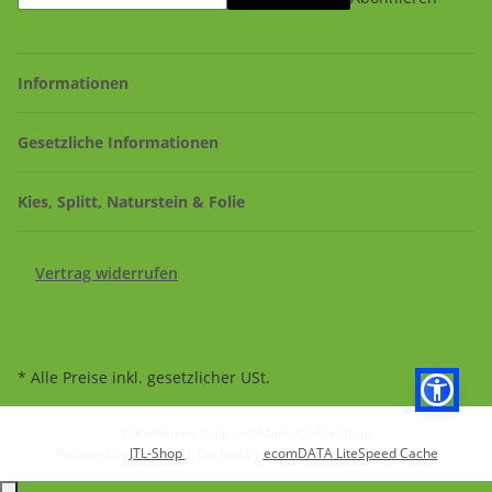
Informationen
Gesetzliche Informationen
Kies, Splitt, Naturstein & Folie
Vertrag widerrufen
* Alle Preise inkl. gesetzlicher USt.
© Raiffeisen Tank und Markt Online Shop
Powered by
JTL-Shop
| Cached by
ecomDATA LiteSpeed Cache