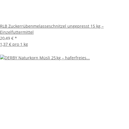
RLB Zuckerrübenmelasseschnitzel ungepresst 15 kg –
Einzelfuttermittel
20,49 €
*
1,37 € pro 1 kg