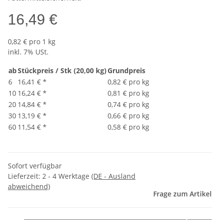
16,49 €
0,82 € pro 1 kg
inkl. 7% USt.
ab
Stückpreis / Stk (20,00 kg)
Grundpreis
6
16,41 €
*
0,82 € pro kg
10
16,24 €
*
0,81 € pro kg
20
14,84 €
*
0,74 € pro kg
30
13,19 €
*
0,66 € pro kg
60
11,54 €
*
0,58 € pro kg
Sofort verfügbar
Lieferzeit:
2 - 4 Werktage
(DE - Ausland
abweichend)
Frage zum Artikel