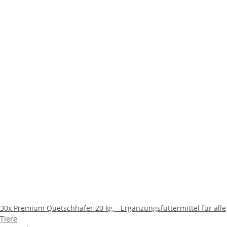
30x
Premium Quetschhafer 20 kg – Ergänzungsfuttermittel für alle
Tiere